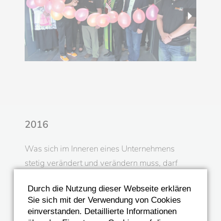
2016
Was sich im Inneren eines Unternehmens
stetig verändert und verändern muss, darf
auch im Außen sichtbar sein. 2016 veränderte
Durch die Nutzung dieser Webseite erklären
Christoph Meier den Außenauftritt an und legte
Sie sich mit der Verwendung von Cookies
ein neues Corporate Identity fest.
einverstanden. Detaillierte Informationen