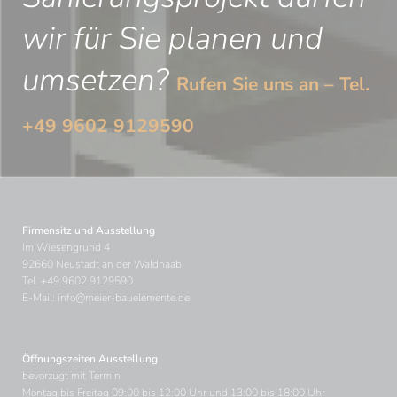
wir für Sie planen und
umsetzen?
Rufen Sie uns an – Tel.
+49 9602 9129590
Firmensitz und Ausstellung
Im Wiesengrund 4
92660 Neustadt an der Waldnaab
Tel.
+49 9602 9129590
E-Mail:
info@meier-bauelemente.de
Öffnungszeiten Ausstellung
bevorzugt mit Termin
Montag bis Freitag 09:00 bis 12:00 Uhr und 13:00 bis 18:00 Uhr