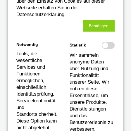
über den Einsatz von Cookies auf dieser
Webseite erhalten Sie in der
Datenschutzerklärung.
Bestätigen
Notwendig
Statistik
Tools, die
Wir sammeln
wesentliche
anonyme Daten
Services und
über Nutzung und -
Funktionen
Funktionalität
ermöglichen,
unserer Seite. Wir
einschließlich
nutzen diese
2018
Identitätsprüfung,
Erkenntnisse, um
Servicekontinuität
unsere Produkte,
Die Bauelemente Meier GmbH & Co. KG
und
Dienstleistungen
Standortsicherheit.
wächst weiter. Christoph Meier vergrößert das
und das
Diese Option kann
Benutzererlebnis zu
Team und stellt Außendienst- und Montage-
nicht abgelehnt
verbessern.