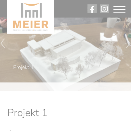
〈
〉
Referenzen.
Projekt 1
Projekt 1