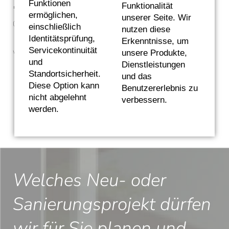
Funktionen
Funktionalität
📞 Probieren Sie es gerne aus:
ermöglichen,
unserer Seite. Wir
09602 9129592
einschließlich
nutzen diese
Identitätsprüfung,
Erkenntnisse, um
Servicekontinuität
unsere Produkte,
Wir freuen uns auf Ihr Feedback.
und
Dienstleistungen
Standortsicherheit.
und das
Zurück zur Übersicht
Diese Option kann
Benutzererlebnis zu
nicht abgelehnt
verbessern.
werden.
Welches Neu- oder
Sanierungsprojekt dürfen
wir für Sie planen und