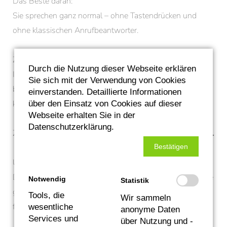
Das Beste daran:
Sie sprechen ganz normal – ohne Tastendrücken und
ohne klassischen Anrufbeantworter.
Zum einen
notiert Mia Ihr Anliegen
und leitet alle
Durch die Nutzung dieser Webseite erklären
Informationen direkt an die zuständige Person
Sie sich mit der Verwendung von Cookies
bei uns weiter. So geht keine Anfrage verloren und wir
einverstanden. Detaillierte Informationen
können uns schneller bei Ihnen melden.
über den Einsatz von Cookies auf dieser
Webseite erhalten Sie in der
Datenschutzerklärung.
Zum anderen
beantwortet sie Ihre technischen Fragen.
Bestätigen
Und keine Sorge:
Die persönliche Beratung bleibt selbstverständlich unsere
Notwendig
Statistik
größte Stärke. Mia unterstützt uns nur dabei, noch besser
Tools, die
Wir sammeln
für Sie erreichbar zu sein.
wesentliche
anonyme Daten
Services und
über Nutzung und -