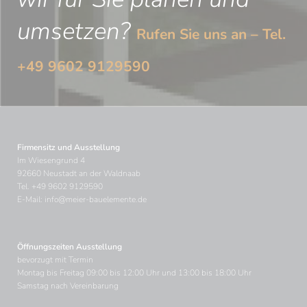
umsetzen?
Rufen Sie uns an – Tel.
+49 9602 9129590
Firmensitz und Ausstellung
Im Wiesengrund 4
92660 Neustadt an der Waldnaab
Tel.
+49 9602 9129590
E-Mail:
info@meier-bauelemente.de
Öffnungszeiten Ausstellung
bevorzugt mit Termin
Montag bis Freitag 09:00 bis 12:00 Uhr und 13:00 bis 18:00 Uhr
Samstag nach Vereinbarung