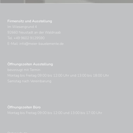
Firmensitz und Ausstellung
Im Wiesengrund 4
92660 Neustadt an der Waldnaab
Tel.
+49 9602 9129590
E-Mail:
info@meier-bauelemente.de
Öffnungszeiten Ausstellung
bevorzugt mit Termin
Montag bis Freitag 09:00 bis 12:00 Uhr und 13:00 bis 18:00 Uhr
Samstag nach Vereinbarung
Öffnungszeiten Büro
Montag bis Freitag 09:00 bis 12:00 und 13:00 bis 17:00 Uhr