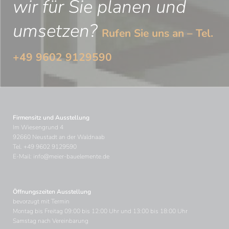
wir für Sie planen und
umsetzen?
Rufen Sie uns an – Tel.
+49 9602 9129590
Firmensitz und Ausstellung
Im Wiesengrund 4
92660 Neustadt an der Waldnaab
Tel.
+49 9602 9129590
E-Mail:
info@meier-bauelemente.de
Öffnungszeiten Ausstellung
bevorzugt mit Termin
Montag bis Freitag 09:00 bis 12:00 Uhr und 13:00 bis 18:00 Uhr
Samstag nach Vereinbarung