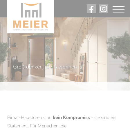
Angebote. Rabatte. Firmennews.
Am Laufenden bleiben.
Groß denken. Groß wohnen.
Pirnar-Haustüren sind
kein Kompromiss
- sie sind ein
Statement. Für Menschen, die