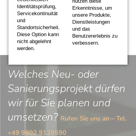
nutzen diese
Identitätsprüfung,
Erkenntnisse, um
Servicekontinuität
Zurück zur Übersicht
unsere Produkte,
und
Dienstleistungen
Standortsicherheit.
und das
Diese Option kann
Benutzererlebnis zu
nicht abgelehnt
verbessern.
werden.
Welches Neu- oder
Sanierungsprojekt dürfen
wir für Sie planen und
umsetzen?
Rufen Sie uns an – Tel.
+49 9602 9129590