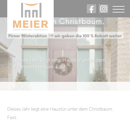
Angebote. Rabatte. Firmennews.
Dieses Jahr liegt eine Haustür unter dem
Am Laufenden bleiben.
Weihnachtsbaum. Fast.
Dieses Jahr liegt eine Haustür unter dem Christbaum.
Fast.