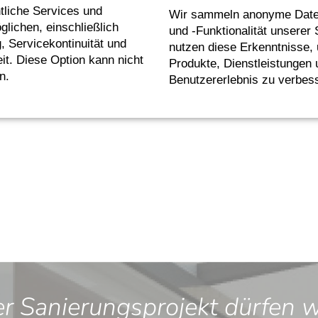
tliche Services und
Wir sammeln anonyme Date
lichen, einschließlich
und -Funktionalität unserer 
g, Servicekontinuität und
nutzen diese Erkenntnisse,
it. Diese Option kann nicht
Produkte, Dienstleistungen
önlich und in Ruhe begutachten.
n.
Benutzererlebnis zu verbes
 & schattenspendenden Look mit einer
 Sanierungsprojekt dürfen wi