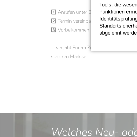
Tools, die wesen
1️⃣ Anrufen unter 0961/388 237 30
Funktionen ermög
Identitätsprüfun
2️⃣ Termin vereinbaren
Standortsicherhe
3️⃣ Vorbeikommen und alle Modelle pers
abgelehnt werde
.... verleiht Eurem Zuhause einen neuen
schicken Markise.
Welches Neu- oder