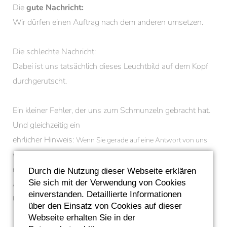
Die
gute Nachricht:
Wir dürfen einen Auftrag nach dem anderen umsetzen.
Die schlechte Nachricht:
Dabei ist uns tatsächlich dieses Leuchtbild auf dem Kopf
durchgerutscht.
Ein kleiner Fehler, der uns zum Schmunzeln gebracht hat.
Und gleichzeitig ein
ehrlicher Hinweis:
Wenn Sie gerade auf eine Antwort von uns
warten, bitten wir
noch um ein wenig
Geduld
. Wir geben Vollgas. Wir arbeiten jede
Durch die Nutzung dieser Webseite erklären
Sie sich mit der Verwendung von Cookies
Anfrage ab.
einverstanden. Detaillierte Informationen
Und wir melden uns bei Ihnen.
über den Einsatz von Cookies auf dieser
Webseite erhalten Sie in der