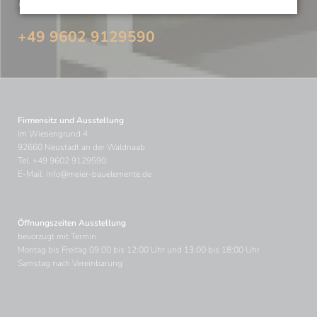
umsetzen?
Rufen Sie uns an – Tel.
+49 9602 9129590
Firmensitz und Ausstellung
Im Wiesengrund 4
92660 Neustadt an der Waldnaab
Tel.
+49 9602 9129590
E-Mail:
info@meier-bauelemente.de
Öffnungszeiten Ausstellung
bevorzugt mit Termin
Montag bis Freitag 09:00 bis 12:00 Uhr und 13:00 bis 18:00 Uhr
Samstag nach Vereinbarung