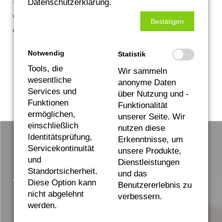
Auch wenn momentan manchmal alles Kopf steht:
Auf
Datenschutzerklärung.
unsere Beratung, Planung
Bestätigen
und Montage können Sie sich verlassen.
Notwendig
Statistik
Zurück zur Übersicht
Tools, die
Wir sammeln
wesentliche
anonyme Daten
Services und
über Nutzung und -
Funktionen
Funktionalität
ermöglichen,
unserer Seite. Wir
einschließlich
nutzen diese
Identitätsprüfung,
Erkenntnisse, um
Welches Neu- oder
Servicekontinuität
unsere Produkte,
und
Dienstleistungen
Sanierungsprojekt dürfen
Standortsicherheit.
und das
Diese Option kann
Benutzererlebnis zu
wir für Sie planen und
nicht abgelehnt
verbessern.
werden.